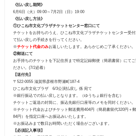
《払い戻し期間》
6月6日（火）09:00～7月2日（日）19:00
《払い戻し方法》
①ひこね市文化プラザチケットセンター窓口にて
チケットをお持ちのうえ、ひこね市文化プラザチケットセンター受付
て払い戻しの手続きを行ってください。
※
チケット代金のみ
お返しいたします。あらかじめご了承ください。
②郵送にて
お手持ちのチケットを下記住所まで特定記録郵便（簡易書留）にてご
ださい。(7/2必着）
【送付先】
〒522-0055 滋賀県彦根市野瀬町187-4
ひこね市文化プラザ 6/3公演払戻し 係 宛て
※銀行振込での払い戻しとなります。（ゆうちょ銀行を含む）
チケットご返送の封筒に、振込先銀行口座等のメモを同封ください。
※チケット代金およびチケット郵送費用404円（簡易書留代320円＋
84円）を指定口座へお振込みいたします。
※お振込みまで数日お時間いただく場合がございます。
【必須記入事項】