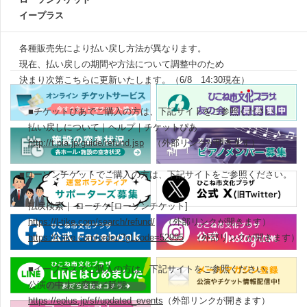
イープラス
各種販売先により払い戻し方法が異なります。
現在、払い戻しの期間や方法について調整中のため
決まり次第こちらに更新いたします。（6/8 14:30現在）
■チケットぴあでご購入の方は、下記サイトをご参照ください。
払い戻しについて｜ヘルプ｜チケットぴあ
http://t.pia.jp/guide/refund.jsp
（外部リンクが開きます）
■ローソンチケットでご購入の方は、下記サイトをご参照ください。
払戻検索｜ ローチケ[ローソンチケット]
https://l-tike.com/search/refund/
（外部リンクが開きます）
https://l-tike.com/order/?gLcode=52995
（外部リンクが開きます）
■イープラスでご購入の方は、下記サイトをご参照ください。
公演の中止／変更／延期
https://eplus.jp/sf/updated_events
（外部リンクが開きます）