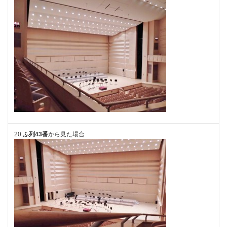
20.
ふ列43番
から見た場合