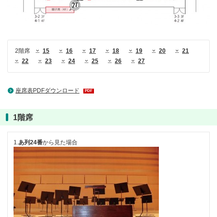
2階席
15
16
17
18
19
20
21
22
23
24
25
26
27
座席表PDFダウンロード
PDF
1階席
1.
あ列24番
から見た場合