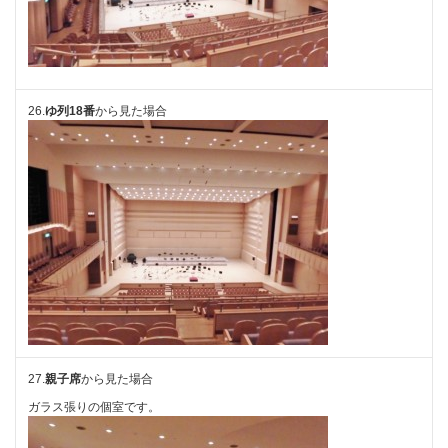
26.
ゆ列18番
から見た場合
27.
親子席
から見た場合
ガラス張りの個室です。