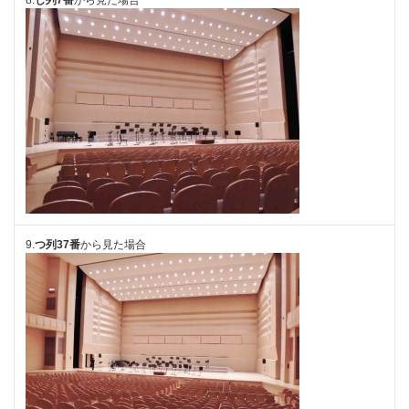
9.
つ列37番
から見た場合