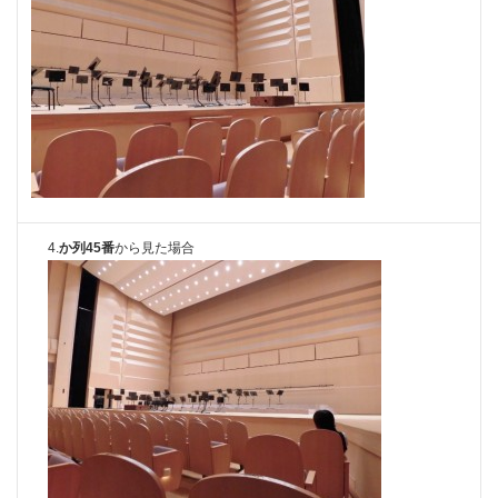
4.
か列45番
から見た場合