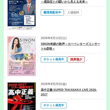
2025/11/01(土)
お知らせ
～感染症との闘いから見える未来～
＜予告＞施設インターネット仮予約開始のご案内
整理券配布中
入場無料
2025/09/21(日)
お知らせ
わたSHIGA輝く国スポ･障スポ 期間中の駐車場について
2025/09/13(土)
お知らせ
キャッシュレス決済開始のお知らせ（2025.10.1～）
2026年9月12日(土)
SINON奇跡の歌声～カーペンターズコンサー
2025/08/02(土)
お知らせ
トin彦根～
除草作業のお知らせ【8月】
チケット発売中
残席僅少
2026年9月25日(金)
高中正義 SUPER TAKANAKA LIVE 2026-
2027
チケット発売中