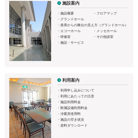
施設案内
・
施設概要
・
フロアマップ
・
グランドホール
・
座席からの舞台の見え方（グランドホール）
・
エコーホール
・
メッセホール
・
研修室
・
その他諸室
・
施設・サービス
利用案内
・
利用申し込みについて
・
利用にあたっての注意
・
施設利用料金
・
附属設備利用料金
・
冷暖房使用料
・
施設の空き状況
・
資料ダウンロード