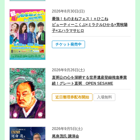
2026/01/22(木)
お知らせ
2026年8月30日(日)
「令和7年度 利用者意見交換会」開催のお知らせ
最強！ものまねフェスｉｎひこね
ビューティーこくぶ×ミラクルひかる×荒牧陽
2026/01/10(土)
お知らせ
子×エハラマサヒロ
ひこね市文化プラザ修繕のクラウドファンディングに挑戦します！
チケット発売中
2025/12/19(金)
お知らせ
年末年始休館に伴うチケット引取について
2026/04/03(金)
お知らせ
2026年9月26日(土)
利用調整会議のお知らせ【5月】
直弼公の心を深耕する世界遺産登録推進事業
続！グレート直弼 OPEN SESAME
2026/03/06(金)
お知らせ
利用調整会議のお知らせ【4月】
近日整理券配布開始
入場無料
2025/12/11(木)
お知らせ
グランドホール 工事用足場設置のお知らせ
2025/12/09(火)
お知らせ
2026年9月5日(土)
利用調整会議のお知らせ【1月】
尾身茂氏 講演会