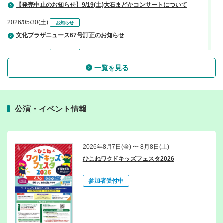
【発売中止のお知らせ】9/19(土)大石まどかコンサートについて
2026/05/30(土)
お知らせ
文化プラザニュース67号訂正のお知らせ
2026/05/28(木)
お知らせ
広報ひこね6月号訂正のお知らせ
一覧を見る
2026/04/21(火)
お知らせ
【お知らせ】オンラインチケットサービスをご利用の皆様へ
公演・イベント情報
2026/08/02(日)
お知らせ
利用調整会議のお知らせ【9月】
2026/07/03(金)
お知らせ
2026年8月7日(金) 〜 8月8日(土)
利用調整会議のお知らせ【8月】
ひこねワクドキッズフェスタ2026
2026/03/06(金)
お知らせ
参加者受付中
【4/13㈪大橋悠依さん特別講演】当日の営業時間についてのお知らせ
2026/02/04(水)
お知らせ
大分市佐賀関地域大規模火災義援金 募金箱設置終了のお知らせ【報告】