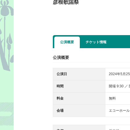
彦根歌謡祭
公演概要
チケット情報
公演概要
公演日
2024年5月25
時間
開場 9:30 ／ 
料金
無料
会場
エコーホール