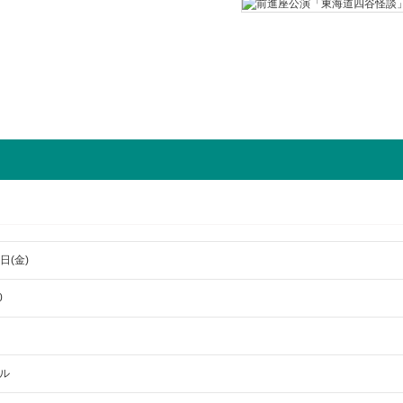
日(金)
0
ル