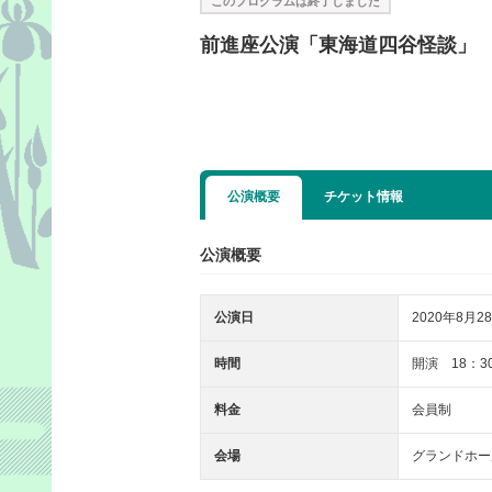
このプログラムは終了しました
前進座公演「東海道四谷怪談」
公演概要
チケット情報
公演概要
公演日
2020年8月28
時間
開演 18：3
料金
会員制
会場
グランドホー