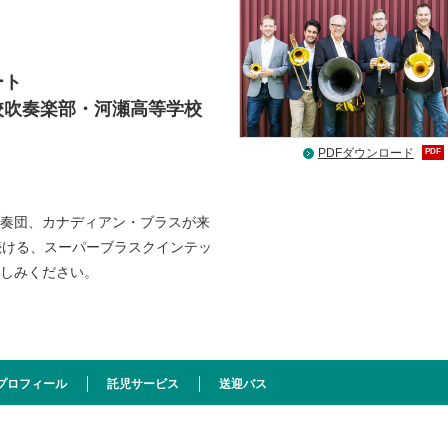
ート
校吹奏楽部・河瀬高等学校
PDFダウンロード
PDF
奏団、カナディアン・ブラスが来
続ける、スーパーブラスクインテッ
楽しみください。
プロフィール
託児サービス
送迎バス