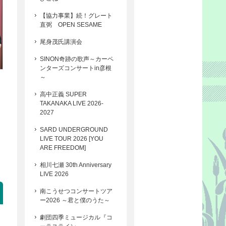
【協力事業】続！グレート
直弼 OPEN SESAME
尾身茂氏講演会
SINON奇跡の歌声～カーペ
ンターズコンサートin彦根
～
高中正義 SUPER
TAKANAKA LIVE 2026-
2027
SARD UNDERGROUND
LIVE TOUR 2026 [YOU
ARE FREEDOM]
相川七瀬 30th Anniversary
LIVE 2026
南こうせつコンサートツア
ー2026 ～君と僕のうた～
劇団四季ミュージカル『コ