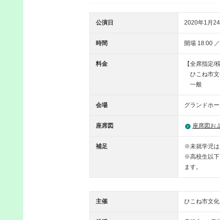
公演日
2020年1月24
時間
開場 18:00 ／
料金
【全席指定/
ひこね市文化
一般 一
会場
グランドホー
座席図
座席図お
補足
※未就学児は
※高校生以下
ます。
主催
ひこね市文化