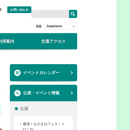
問
お問い合わせ
Japanese
言語
利用案内
交通アクセス
イベントカレンダー
公演・イベント情報
公演
最強！ものまねフェスｉｎ
ひこね