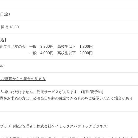
日(金)
 開演 18:30
税込】
プラザ友の会 一般 3,800円 高校生以下 1,800円
般 4,000円 高校生以下 2,000円
ル
よび座席からの舞台の見え方
入場いただけません。託児サービスがあります。(有料/要予約）
券をお求めの方は、公演当日年齢の確認できるものをご提示いただく場合があり
プラザ（指定管理者：株式会社ケイミックスパブリックビジネス）