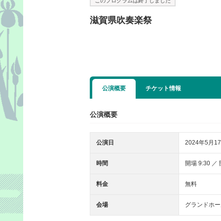
このプログラムは終了しました
滋賀県吹奏楽祭
公演概要
チケット情報
公演概要
公演日
2024年5月17
時間
開場 9:30 ／ 
料金
無料
会場
グランドホー