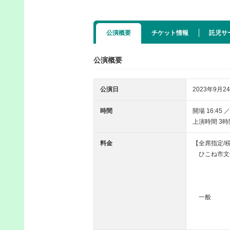
公演概要
チケット情報
託児サ
公演概要
公演日
2023年9月24
時間
開場 16:45 
上演時間 3
料金
【全席指定/
ひこね市文化
A席
B席
一般 
A席
B席