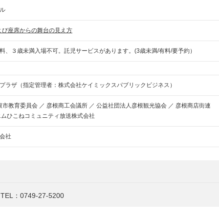
ル
よび座席からの舞台の見え方
料、３歳未満入場不可。託児サービスがあります。(3歳未満/有料/要予約）
プラザ（指定管理者：株式会社ケイミックスパブリックビジネス）
彦根市教育委員会 ／ 彦根商工会議所 ／ 公益社団法人彦根観光協会 ／ 彦根商店街連
エムひこねコミュニティ放送株式会社
会社
TEL：
0749-27-5200