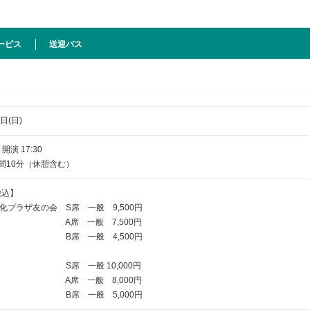
ービス
送迎バス
日(日)
／ 開演 17:30
時間10分（休憩含む）
税込】
プラザ友の会 S席 一般 9,5
00円
 一般 7,5
00円
 一般 4,5
00円
S席 一般 10,0
00円
 一般 8,0
00円
 一般 5,0
00円