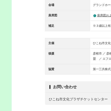
会場
グランドホー
座席図
座席図お
補足
※３歳以上有
主催
ひこね市文化
後援
彦根市 ／ 
盟 ／ エフ
協賛
第一三共株式
お問い合わせ
ひこね市文化プラザチケットセンター