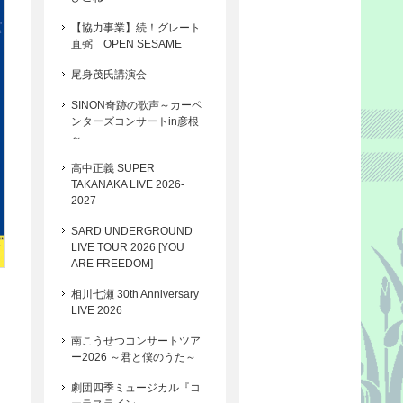
【協力事業】続！グレート
直弼 OPEN SESAME
尾身茂氏講演会
SINON奇跡の歌声～カーペ
ンターズコンサートin彦根
～
高中正義 SUPER
TAKANAKA LIVE 2026-
2027
SARD UNDERGROUND
LIVE TOUR 2026 [YOU
ARE FREEDOM]
相川七瀬 30th Anniversary
LIVE 2026
南こうせつコンサートツア
ー2026 ～君と僕のうた～
劇団四季ミュージカル『コ