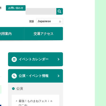
問
お問い合わせ
Japanese
言語
利用案内
交通アクセス
イベントカレンダー
公演・イベント情報
公演
最強！ものまねフェスｉｎ
ひこね