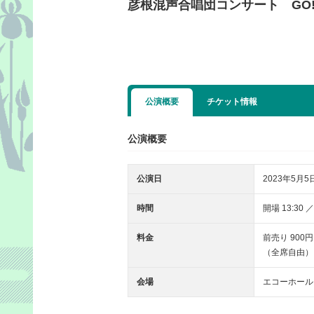
彦根混声合唱団コンサート GO! G
公演概要
チケット情報
公演概要
公演日
2023年5月5
時間
開場 13:30 ／
料金
前売り 900円 
（全席自由）
会場
エコーホール