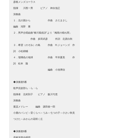
彦根メンズコーラス
指揮 川西一男 ピアノ 神永強正
演奏曲
１．北の国から 作曲 さだまさし
編曲 滝野 豊
２．男声合唱組曲“柳川風俗詩”より「梅雨の晴れ間」
作曲 多田武彦 作詞 北原白秋
３．希望（のぞみ）の島 作曲 H.ジョーンズ 作
詞 小松耕輔
４．瑠璃色の地球 作曲 平井夏美 作
詞 松本 隆
編曲 小池博信
◆演奏順5番
歌声倶楽部ら・ら・ら
指揮者 北村則子 ピアノ 飯川弓恵
演奏曲
童謡メドレー 編曲 源田俊一郎
小鹿のバンビ～背くらべ～うみ～七つの子～小さい秋見
つけた～みかんの花咲く丘
◆演奏順6番
彦根混声合唱団