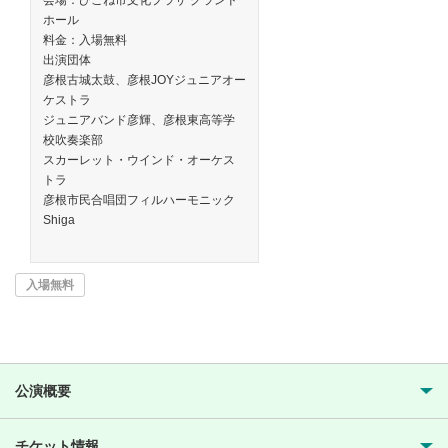
会場：ひこね市文化プラザ グランド
ホール
料金：入場無料
出演団体
彦根古城太鼓、彦根JOYジュニアオー
ケストラ
ジュニアバンド彦輝、彦根東高等学
校吹奏楽部
スカーレット・ウインド・オーケス
トラ
彦根市民合唱団フィルハーモニック
Shiga
入場無料
公演概要
チケット情報