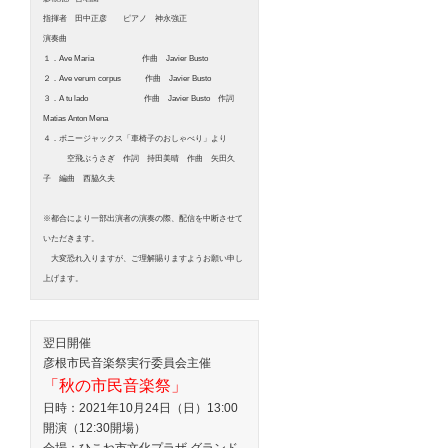
指揮者 田中正彦 ピアノ 神永強正
演奏曲
１．Ave Maria 作曲 Javier Busto
２．Ave verum corpus 作曲 Javier Busto
３．A tu lado 作曲 Javier Busto 作詞
Matias Anton Mena
４．ボニージャックス「車椅子のおしゃべり」より
空飛ぶうさぎ 作詞 持田美晴 作曲 矢田久
子 編曲 西脇久夫
※都合により一部出演者の演奏の際、配信を中断させて
いただきます。
大変恐れ入りますが、ご理解賜りますようお願い申し
上げます。
翌日開催
彦根市民音楽祭実行委員会主催
「秋の市民音楽祭」
日時：2021年10月24日（日）13:00
開演（12:30開場）