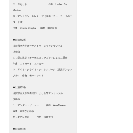
２．月ありき 作曲 Umbert De
Martino
３．マンドリン・セレナーデ（映画「ニューヨークの王
様」より）
作曲 Charlie Chaplin 編曲 田原靖彦
◆出演順2番
滋賀県立大学オーケストラ よりアンサンブル
演奏曲
１．愛の挨拶（オーボエとファゴットによる二重奏）
作曲 エドガード・エルガー
２．アイネ・クライネ・ナハトムジーク（弦楽アンサン
ブル） 作曲 モーツァルト
◆出演順3番
滋賀県立大学吹奏楽部 より金管アンサンブル
演奏曲
１．アンダー・ザ・シー 作曲 Alan Menken
編曲 本澤なおゆき
２．夏の丘の街 作曲 濱崎大悟
◆出演順4番