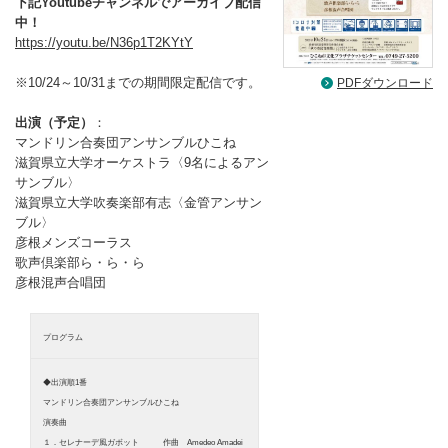
下記Youtubeチャンネルでアーカイブ配信
中！
https://youtu.be/N36p1T2KYtY
※10/24～10/31までの期間限定配信です。
PDFダウンロード
出演（予定）
：
マンドリン合奏団アンサンブルひこね
滋賀県立大学オーケストラ〈9名によるアン
サンブル〉
滋賀県立大学吹奏楽部有志〈金管アンサン
ブル〉
彦根メンズコーラス
歌声倶楽部ら・ら・ら
彦根混声合唱団
プログラム
◆出演順1番
マンドリン合奏団アンサンブルひこね
演奏曲
１．セレナーデ風ガボット 作曲 Amedeo Amadei